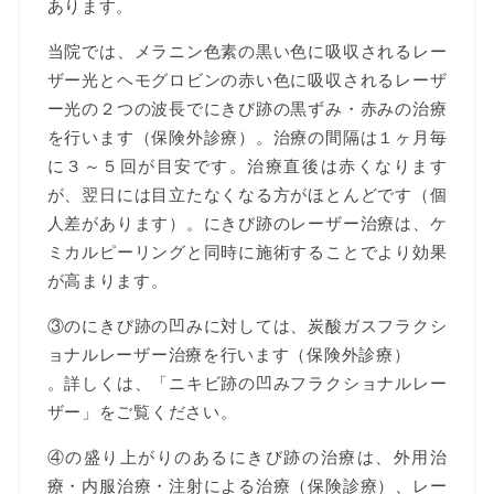
あります。
当院では、メラニン色素の黒い色に吸収されるレー
ザー光とヘモグロビンの赤い色に吸収されるレーザ
ー光の２つの波長でにきび跡の黒ずみ・赤みの治療
を行います（保険外診療）。治療の間隔は１ヶ月毎
に３～５回が目安です。治療直後は赤くなります
が、翌日には目立たなくなる方がほとんどです（個
人差があります）。にきび跡のレーザー治療は、ケ
ミカルピーリングと同時に施術することでより効果
が高まります。
③のにきび跡の凹みに対しては、炭酸ガスフラクシ
ョナルレーザー治療を行います（保険外診療）
。詳しくは、「ニキビ跡の凹みフラクショナルレー
ザー」をご覧ください。
④の盛り上がりのあるにきび跡の治療は、外用治
療・内服治療・注射による治療（保険診療）、レー