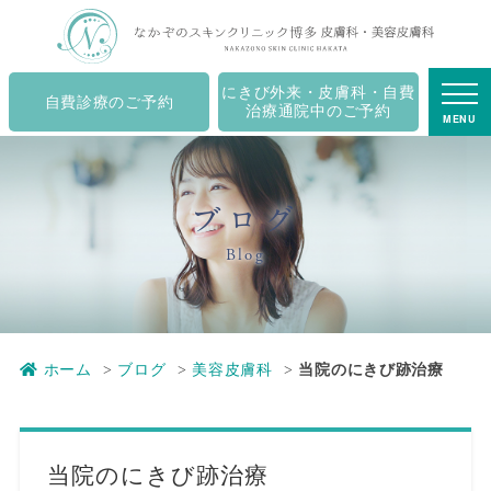
当院のにきび跡治療｜キャナルシティ博多の皮膚科・美
容皮膚科・ニキビ治療 - なかぞのスキンクリニック博多
にきび外来・皮膚科・自費
自費診療のご予約
治療通院中のご予約
MENU
ブログ
Blog
ホーム
ブログ
美容皮膚科
当院のにきび跡治療
当院のにきび跡治療