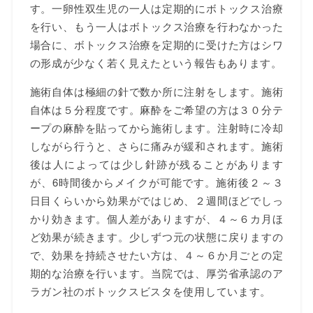
す。一卵性双生児の一人は定期的にボトックス治療
を行い、もう一人はボトックス治療を行わなかった
場合に、ボトックス治療を定期的に受けた方はシワ
の形成が少なく若く見えたという報告もあります。
施術自体は極細の針で数か所に注射をします。施術
自体は５分程度です。麻酔をご希望の方は３０分テ
ープの麻酔を貼ってから施術します。注射時に冷却
しながら行うと、さらに痛みが緩和されます。施術
後は人によっては少し針跡が残ることがあります
が、6時間後からメイクが可能です。施術後２～３
日目くらいから効果がではじめ、２週間ほどでしっ
かり効きます。個人差がありますが、４～６カ月ほ
ど効果が続きます。少しずつ元の状態に戻りますの
で、効果を持続させたい方は、４～６か月ごとの定
期的な治療を行います。当院では、厚労省承認のア
ラガン社のボトックスビスタを使用しています。