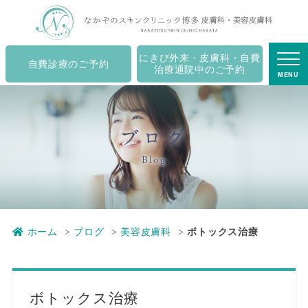
ボトックス治療｜キャナルシティ博多の皮膚科・美容皮
膚科・ニキビ治療 - なかぞのスキンクリニック博多
にきび外来・皮膚科・自費
自費診療のご予約
治療通院中のご予約
MENU
ブログ
Blog
ホーム
ブログ
美容皮膚科
ボトックス治療
ボトックス治療