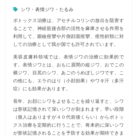
シワ・表情ジワ・たるみ
ボトックス治療は、アセチルコリンの放出を阻害す
ることで、神経筋接合部の活性を麻痺させる作用を
利用して、眼瞼痙攣や片側顔面痙攣、痙性斜頸に対
しての治療として我が国でも許可されています。
美容皮膚科領域では、表情ジワの治療に効果的で
す。表情ジワとは、おもに眉間の縦ジワ、おでこの
横ジワ、目尻のシワ、あごのうめぼしジワです。こ
の他にも、エラのはり（小顔効果）やワキ汗（多汗
症）にも効果があります。
長年、お顔にシワをよせることを繰り返すと、シワ
は形状記憶されて深いシワが刻まれます。早い段階
（個人はありますが４０代前後くらい）からボトッ
クス治療を定期的に行うことで、将来的に深いシワ
が形状記憶されることを予防する効果が期待できま