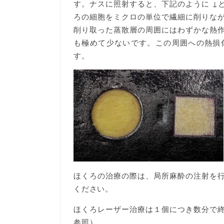
す。ナスに照射すると、下記のように ↓
ろの細胞をミクロの単位で繊細に削りな
削り取った蒸散層の周囲にはわずかな熱
も極めて少ないです。この周囲への熱損
す。
ほくろの治療の際は、局所麻酔の注射を
ください。
ほくろレーザー治療は１個につき数分で
参照）。