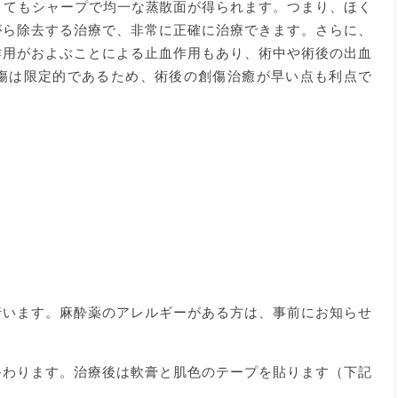
とてもシャープで均一な蒸散面が得られます。つまり、ほく
がら除去する治療で、非常に正確に治療できます。さらに、
作用がおよぶことによる止血作用もあり、術中や術後の出血
傷は限定的であるため、術後の創傷治癒が早い点も利点で
行います。麻酔薬のアレルギーがある方は、事前にお知らせ
終わります。治療後は軟膏と肌色のテープを貼ります（下記