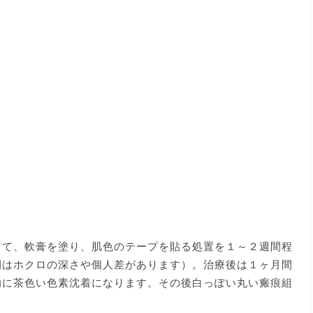
って、軟膏を塗り、肌色のテープを貼る処置を１～２週間程
間はホクロの深さや個人差があります）。治療後は１ヶ月間
的に茶色い色素沈着になります。その後白っぽい丸い瘢痕組