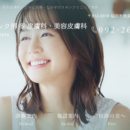
美容皮膚科・ニキビ治療 - なかぞのスキンクリニック博多
〒812-0018 福岡
診療案内
施設案内
初診の方へ