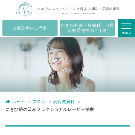
にきび跡の凹みフラクショナルレーザー治療｜キャナル
シティ博多の皮膚科・美容皮膚科・ニキビ治療 - なかぞ
のスキンクリニック博多
にきび外来・皮膚科・自費
自費診療のご予約
治療通院中のご予約
MENU
ブログ
Blog
ホーム
ブログ
美容皮膚科
にきび跡の凹みフラクショナルレーザー治療